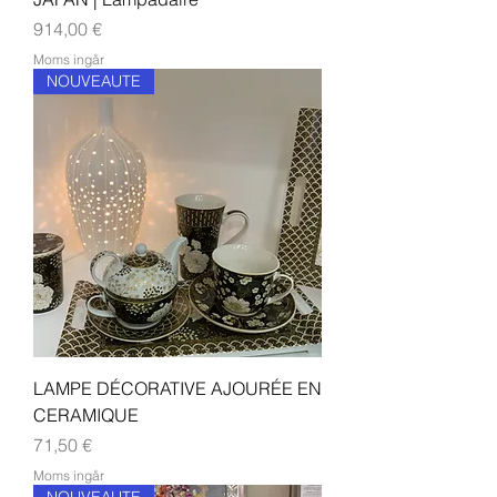
Pris
914,00 €
Moms ingår
NOUVEAUTE
LAMPE DÉCORATIVE AJOURÉE EN
CERAMIQUE
Pris
71,50 €
Moms ingår