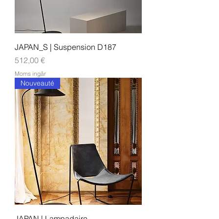
JAPAN_S | Suspension D187
Pris
512,00 €
Moms ingår
Nouveauté
JAPAN | Lampadaire