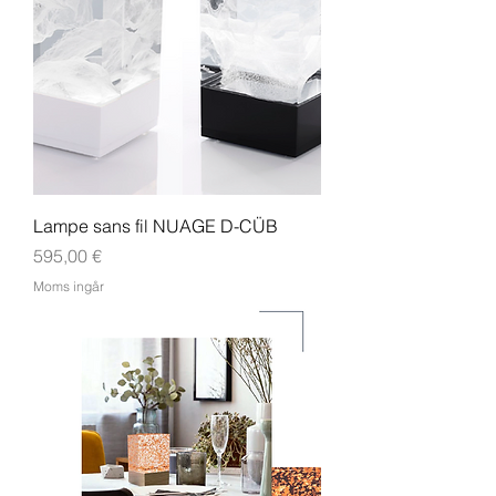
Lampe sans fil NUAGE D-CÜB
Pris
595,00 €
Moms ingår