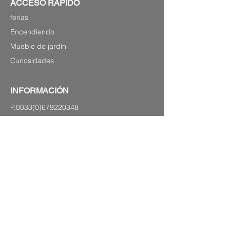
ACCESO RAPIDO
ferias
Encendiendo
Mueble de jardín
Curiosidades
INFORMACIÓN
P.0033(0)679220348
Laurenshomedecoration2@gmail.com
4 avenida Charles de Gaulle,
83120 Sainte-Maxime (Paseo marítimo)
PLANO DEL SITIO
Notas legales