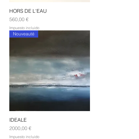
HORS DE L'EAU
Precio
560,00 €
Impuesto incluido
Nouveauté
IDEALE
Precio
2000,00 €
Impuesto incluido