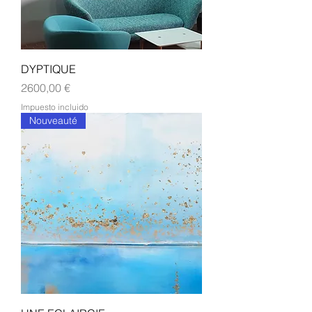
DYPTIQUE
Precio
2600,00 €
Impuesto incluido
Nouveauté