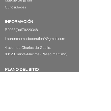
Mueble de jardín
Curiosidades
INFORMACIÓN
P.0033(0)679220348
Laurenshomedecoration2@gmail.com
4 avenida Charles de Gaulle,
83120 Sainte-Maxime (Paseo marítimo)
PLANO DEL SITIO
Notas legales
GTC
política de confidencialidad