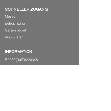
SCHNELLER ZUGANG
Messen
Beleuchtung
Gartenmöbel
Kuriositäten
INFORMATION
P.0033(0)679220348
Laurenshomedecoration2@gmail.com
Avenue Charles de Gaulle 4,
83120 Sainte-Maxime (Küste)
SEITENVERZEICHNIS