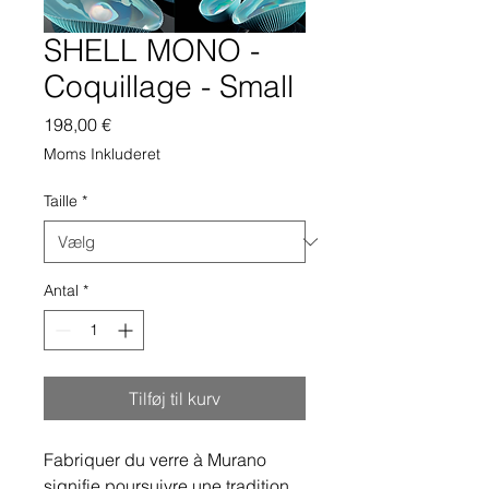
SHELL MONO -
Coquillage - Small
Pris
198,00 €
Moms Inkluderet
Taille
*
Antal
*
Tilføj til kurv
Fabriquer du verre à Murano
signifie poursuivre une tradition