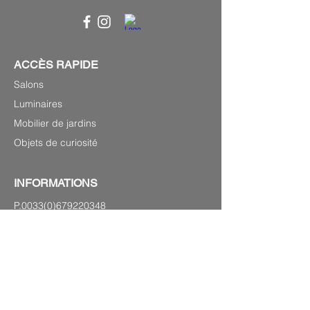
ACCÈS RAPIDE
Salons
Luminaires
Mobilier de jardins
Objets de curiosité
INFORMATIONS
P.0033(0)679220348
Laurenshomedecoration2@gmail.com
27 avenue Georges Clémenceau,
83120 Sainte-Maxime