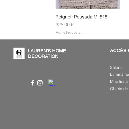
Hurtigvisning
Peignoir Pousada M. 518
Pris
225,00 €
Moms Inkluderet
ACCÈS 
LAUREN'S HOME
DECORATION
Salons
Luminaire
Mobilier d
Objets de 