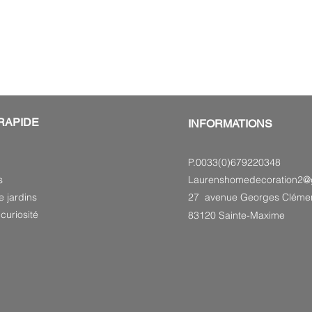
RAPIDE
INFORMATIONS
P.0033(0)679220348
s
Laurenshomedecoration2@
e jardins
27 avenue Georges Cléme
curiosité
83120 Sainte-Maxime