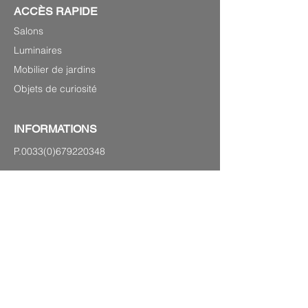
ACCÈS RAPIDE
Salons
Luminaires
Mobilier de jardins
Objets de curiosité
INFORMATIONS
P.0033(0)679220348
Laurenshomedecoration2@gmail.com
27 avenue Georges Clémenceau,
83120 Sainte-Maxime
PLAN DU SITE
Mentions légales