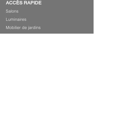
ACCÈS RAPIDE
Salons
Luminaires
Mobilier de jardins
Objets de curiosité
INFORMATIONS
P.0033(0)679220348
Laurenshomedecoration2@gmail.com
27 avenue Georges Clémenceau,
83120 Sainte-Maxime
PLAN DU SITE
Mentions légales