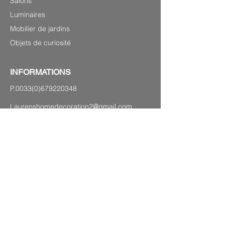
Salons
Luminaires
Mobilier de jardins
Objets de curiosité
INFORMATIONS
P.0033(0)679220348
Laurenshomedecoration2@gmail.com
27 avenue Georges Clémenceau,
83120 Sainte-Maxime
PLAN DU SITE
Mentions légales
CGV