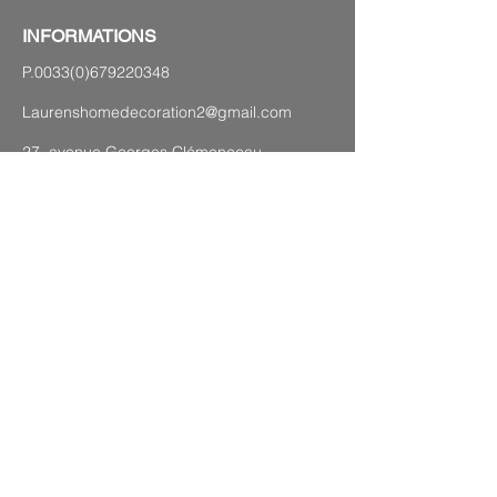
INFORMATIONS
P.0033(0)679220348
Laurenshomedecoration2@gmail.com
27 avenue Georges Clémenceau,
83120 Sainte-Maxime
PLAN DU SITE
Mentions légales
CGV
Politique de confidentialité