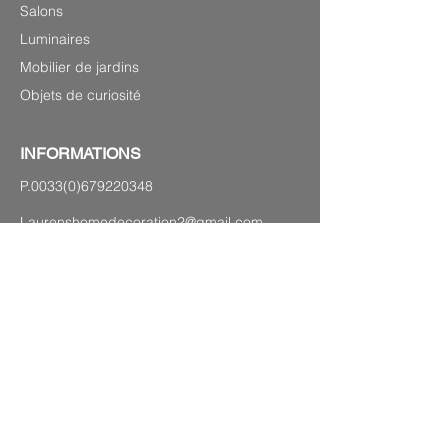
Salons
Luminaires
Mobilier de jardins
Objets de curiosité
INFORMATIONS
P.0033(0)679220348
Laurenshomedecoration2@gmail.com
27 avenue Georges Clémenceau,
83120 Sainte-Maxime
PLAN DU SITE
Mentions légales
CGV