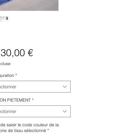
Prix
730,00 €
ncluse
guration
*
ectionner
ION PIETEMENT
*
ectionner
de saisir le code couleur de la
rie de tissu sélectionné
*