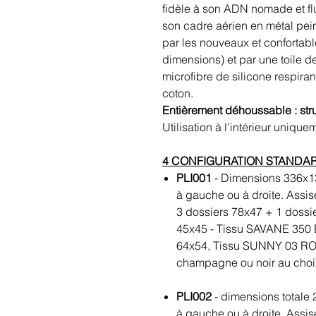
fidèle à son ADN nomade et flui
son cadre aérien en métal pei
par les nouveaux et confortab
dimensions) et par une toile d
microfibre de silicone respira
coton.
Entièrement déhoussable : str
Utilisation à l'intérieur unique
4 CONFIGURATION STANDA
PLI001
- Dimensions 336x13
à gauche ou à droite. Assi
3 dossiers 78x47 + 1 dossi
45x45 - Tissu SAVANE 350 E
64x54, Tissu SUNNY 03 ROY
champagne ou noir au choi
PLI002
- dimensions totale 
à gauche ou à droite. Assi