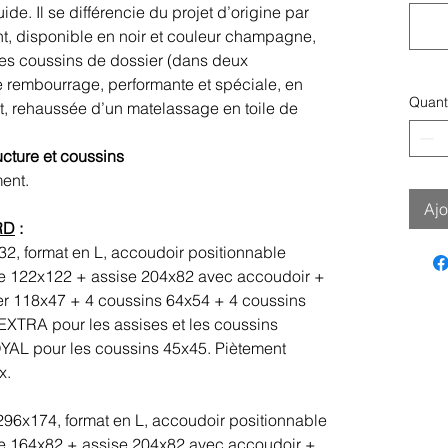
de. Il se différencie du projet d’origine par
nt, disponible en noir et couleur champagne,
les coussins de dossier (dans deux
e rembourrage, performante et spéciale, en
Quant
nt, rehaussée d’un matelassage en toile de
ucture et coussins
ment.
Ajo
RD
:
2, format en L, accoudoir positionnable
se 122x122 + assise 204x82 avec accoudoir +
er 118x47 + 4 coussins 64x54 + 4 coussins
XTRA pour les assises et les coussins
AL pour les coussins 45x45. Piètement
x.
296x174, format en L, accoudoir positionnable
se 164x82 + assise 204x82 avec accoudoir +