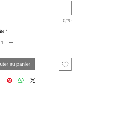
0/20
ité
*
uter au panier