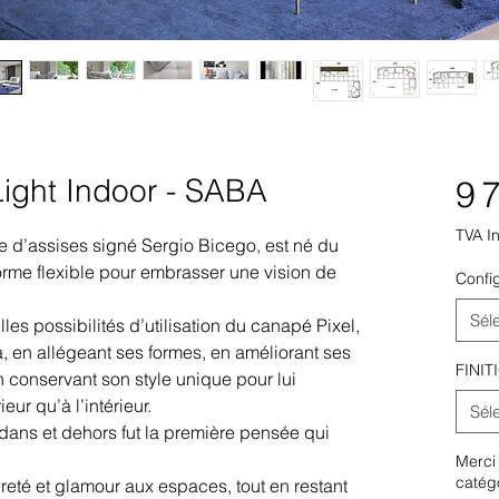
ight Indoor - SABA
9 
TVA I
e d’assises signé Sergio Bicego, est né du
forme flexible pour embrasser une vision de
Confi
Sél
s possibilités d’utilisation du canapé Pixel,
, en allégeant ses formes, en améliorant ses
FINIT
 conservant son style unique pour lui
ieur qu’à l’intérieur.
Sél
dedans et dehors fut la première pensée qui
Merci 
catégo
reté et glamour aux espaces, tout en restant