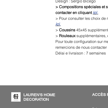
Design : Sergio Bicego
> Compositions spéciales et su
contacter en cliquant
ici
.
> Pour consulter les choix de 
ici.
>
Coussins
45x45 supplémenta
>
Rouleaux
supplémentaires, 
Pour toute configuration sur m
remercions de nous contacter 
Délai e livraison : 7 semaines
ACCÈS 
LAUREN'S HOME
DECORATION