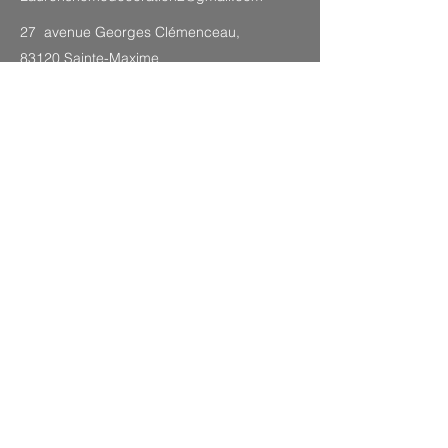
27 avenue Georges Clémenceau,
83120 Sainte-Maxime
PLAN DU SITE
Mentions légales
CGV
Politique de confidentialité