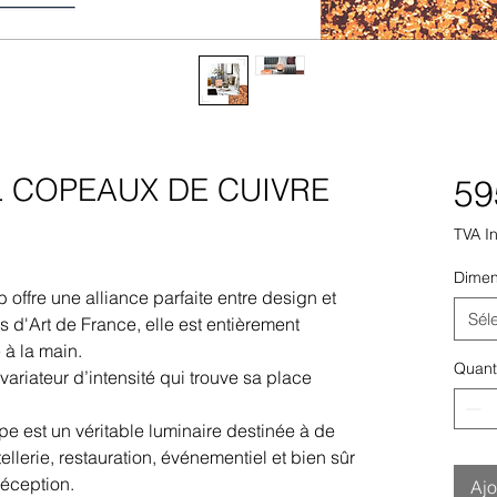
L COPEAUX DE CUIVRE
59
TVA I
Dimen
ffre une alliance parfaite entre design et
Sél
s d'Art de France, elle est entièrement
 à la main.
Quant
ariateur d’intensité qui trouve sa place
pe est un véritable luminaire destinée à de
llerie, restauration, événementiel et bien sûr
réception.
Ajo