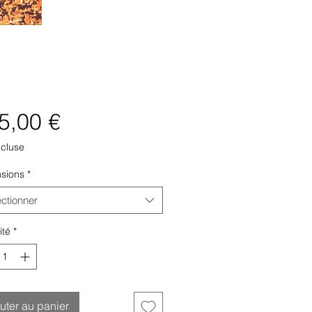
Prix
5,00 €
ncluse
sions
*
ectionner
ité
*
uter au panier