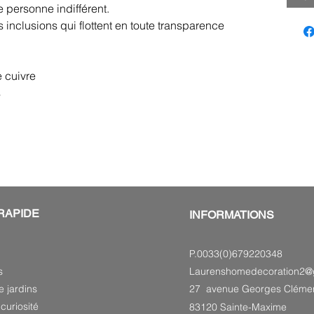
e personne indifférent.
 inclusions qui flottent en toute transparence
 cuivre
s
RAPIDE
INFORMATIONS
P.0033(0)679220348
s
Laurenshomedecoration2@
e jardins
27 avenue Georges Cléme
curiosité
83120 Sainte-Maxime