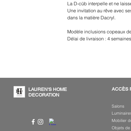
La D-cüb interpelle et ne laiss
Une invitation au rêve avec ses
dans la matière Dacryl.
Modèle inclusions copeaux de
Délai de livraison : 4 semaine
ACCÈS 
LAUREN'S HOME
DECORATION
Salons
Luminaire
Mobilier d
Objets de 