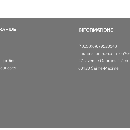
RAPIDE
INFORMATIONS
P.0033(0)679220348
s
Laurenshomedecoration2@
e jardins
27 avenue Georges Cléme
curiosité
83120 Sainte-Maxime