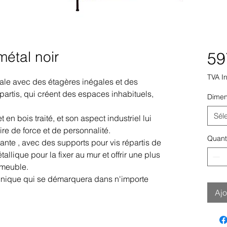
métal noir
59
TVA I
ale avec des étagères inégales
et des
artis, qui créent des espaces inhabituels,
Dimen
Sél
t en bois traité, et son aspect industriel lui
e de force et de personnalité.
Quant
tante
, avec des supports pour vis répartis de
étallique
pour la fixer au mur et offrir une plus
 meuble.
nique qui se démarquera dans n'importe
Ajo