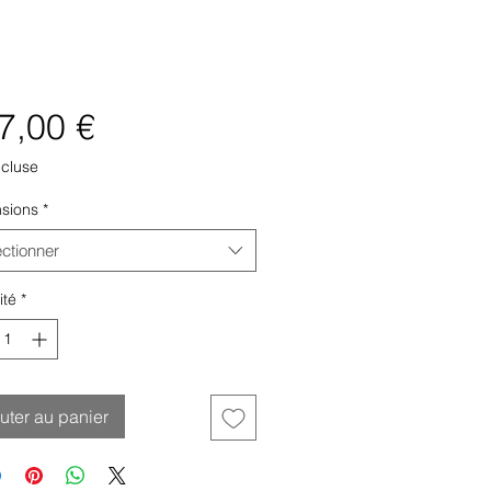
Prix
7,00 €
ncluse
sions
*
ectionner
ité
*
uter au panier